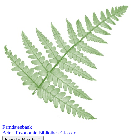
Farndatenbank
Arten
Taxonomie
Bibliothek
Glossar
Farn des Monats