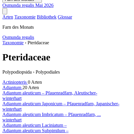
Osmunda regalis
Mai 2026
Arten
Taxonomie
Bibliothek
Glossar
Farn des Monats
Osmunda regalis
Taxonomie
›
Pteridaceae
Pteridaceae
Polypodiopsida
›
Polypodiales
Actiniopteris
0 Arten
Adiantum
20 Arten
Adiantum aleuticum
– Pfauenradfarn, Aleutischer-
winterhart
Adiantum aleuticum
Japonicum
– Pfauenradfarn, Japanischer-
winterhart
Adiantum aleuticum
Imbricatum
– Pfauenradfarn, ...
winterhart
Adiantum aleuticum
Laciniatum
–
Adiantum aleuticum
Subpimilum
–