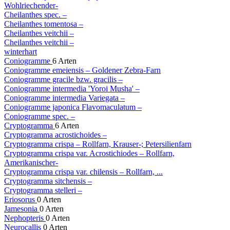
Wohlriechender-
Cheilanthes spec.
–
Cheilanthes tomentosa
–
Cheilanthes veitchii
–
Cheilanthes veitchii
–
winterhart
Coniogramme
6 Arten
Coniogramme emeiensis
– Goldener Zebra-Farn
Coniogramme gracile bzw. gracilis
–
Coniogramme intermedia
'Yoroi Musha'
–
Coniogramme intermedia
Variegata
–
Coniogramme japonica
Flavomaculatum
–
Coniogramme spec.
–
Cryptogramma
6 Arten
Cryptogramma acrostichoides
–
Cryptogramma crispa
– Rollfarn, Krauser-; Petersilienfarn
Cryptogramma crispa
var. Acrostichiodes
– Rollfarn,
Amerikanischer-
Cryptogramma crispa
var. chilensis
– Rollfarn, ...
Cryptogramma sitchensis
–
Cryptogramma stelleri
–
Eriosorus
0 Arten
Jamesonia
0 Arten
Nephopteris
0 Arten
Neurocallis
0 Arten