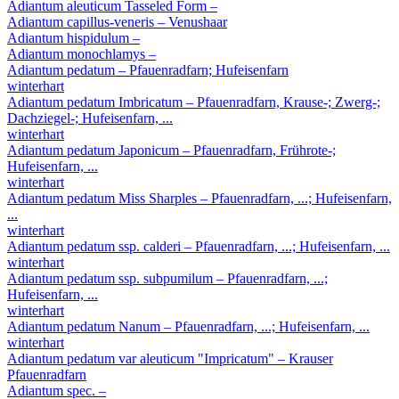
Adiantum aleuticum
Tasseled Form
–
Adiantum capillus-veneris
– Venushaar
Adiantum hispidulum
–
Adiantum monochlamys
–
Adiantum pedatum
– Pfauenradfarn; Hufeisenfarn
winterhart
Adiantum pedatum
Imbricatum
– Pfauenradfarn, Krause-; Zwerg-;
Dachziegel-; Hufeisenfarn, ...
winterhart
Adiantum pedatum
Japonicum
– Pfauenradfarn, Frührote-;
Hufeisenfarn, ...
winterhart
Adiantum pedatum
Miss Sharples
– Pfauenradfarn, ...; Hufeisenfarn,
...
winterhart
Adiantum pedatum
ssp. calderi
– Pfauenradfarn, ...; Hufeisenfarn, ...
winterhart
Adiantum pedatum
ssp. subpumilum
– Pfauenradfarn, ...;
Hufeisenfarn, ...
winterhart
Adiantum pedatum
Nanum
– Pfauenradfarn, ...; Hufeisenfarn, ...
winterhart
Adiantum pedatum
var aleuticum "Impricatum"
– Krauser
Pfauenradfarn
Adiantum spec.
–