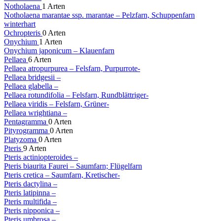
Notholaena
1 Arten
Notholaena marantae
ssp. marantae
– Pelzfarn, Schuppenfarn
winterhart
Ochropteris
0 Arten
Onychium
1 Arten
Onychium japonicum
– Klauenfarn
Pellaea
6 Arten
Pellaea atropurpurea
– Felsfarn, Purpurrote-
Pellaea bridgesii
–
Pellaea glabella
–
Pellaea rotundifolia
– Felsfarn, Rundblättriger-
Pellaea viridis
– Felsfarn, Grüner-
Pellaea wrightiana
–
Pentagramma
0 Arten
Pityrogramma
0 Arten
Platyzoma
0 Arten
Pteris
9 Arten
Pteris actiniopteroides
–
Pteris biaurita
Faurei
– Saumfarn; Flügelfarn
Pteris cretica
– Saumfarn, Kretischer-
Pteris dactylina
–
Pteris latipinna
–
Pteris multifida
–
Pteris nipponica
–
Pteris umbrosa
–