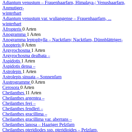
Adiantum venustum
– Frauenhaarfarn, Himalaya-; Venushaarfarn,
Anmutiger-
winterhart
Adiantum venustum
var. wuliangense
– Frauenhaarfarn, ...
winterhart
Afropteris
0 Arten
Anogramma
1 Arten
Anogramma leptophylla
– Nacktfarn; Nacktfarn, Dünnblättriger-
Anopteris
0 Arten
Argyrochosma
1 Arten
Argyrochosma dealbata
–
Aspidotis
1 Arten
Aspidotis densa
–
Astrolepis
1 Arten
Astrolepis sinuata
– Sonnenfarn
Austrogramme
0 Arten
Cerosora
0 Arten
Cheilanthes
11 Arten
Cheilanthes argentea
–
Cheilanthes feei
–
Cheilanthes fendleri
–
Cheilanthes gracillima
–
Cheilanthes gracillima
var. aberrans
–
Cheilanthes lanosa
– Haariger Pelzfarn
Cheilanthes pteridiodes
ssp. pteridioides
– Pelzfarn,