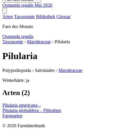
Osmunda regalis
Mai 2026
Arten
Taxonomie
Bibliothek
Glossar
Farn des Monats
Osmunda regalis
Taxonomie
›
Marsileaceae
›
Pilularia
Pilularia
Polypodiopsida
›
Salviniales
›
Marsileaceae
Winterhärte:
ja
Arten (2)
Pilularia americana
–
Pilularia globulifera
– Pillenfarn
Farngarten
© 2026 Farndatenbank