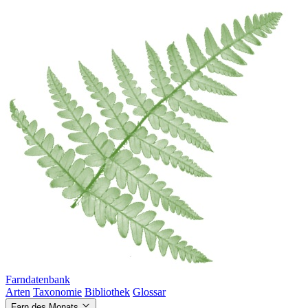
Farndatenbank
Arten
Taxonomie
Bibliothek
Glossar
Farn des Monats